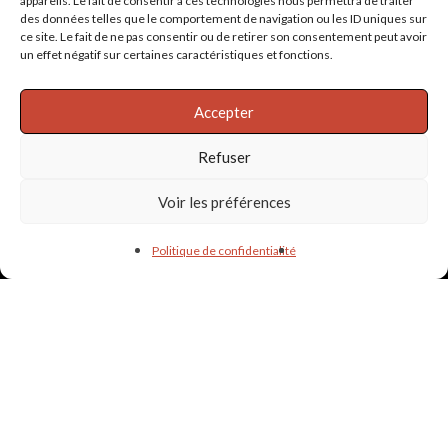
appareils. Le fait de consentir à ces technologies nous permettra de traiter
des données telles que le comportement de navigation ou les ID uniques sur
ce site. Le fait de ne pas consentir ou de retirer son consentement peut avoir
un effet négatif sur certaines caractéristiques et fonctions.
Informations & liens utiles
Accepter
PARTENAIRES
Refuser
POLITIQUE DE CONFIDENTIALITÉ
Voir les préférences
Politique de confidentialité
lapetiteecluse24@gmail.com -
06.27.92.41.51
© La Petite Écluse - Label Associatif - Dordogne - Montrem