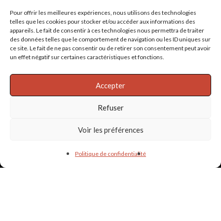
Pour offrir les meilleures expériences, nous utilisons des technologies
telles que les cookies pour stocker et/ou accéder aux informations des
appareils. Le fait de consentir à ces technologies nous permettra de traiter
des données telles que le comportement de navigation ou les ID uniques sur
ce site. Le fait de ne pas consentir ou de retirer son consentement peut avoir
un effet négatif sur certaines caractéristiques et fonctions.
Accepter
Refuser
Voir les préférences
Politique de confidentialité
Informations & liens utiles
PARTENAIRES
POLITIQUE DE CONFIDENTIALITÉ