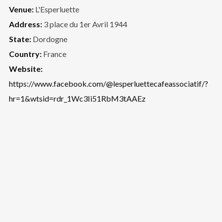
Venue:
L'Esperluette
Address:
3 place du 1er Avril 1944
State:
Dordogne
Country:
France
Website:
https://www.facebook.com/@lesperluettecafeassociatif/?
hr=1&wtsid=rdr_1Wc3Ii51RbM3tAAEz