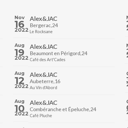
Nov
Alex&JAC
16
Bergerac,24
2022
Le Rocksane
Aug
Alex&JAC
19
Beaumont en Périgord,24
2022
Café des Art'Cades
Aug
Alex&JAC
12
Aubeterre,16
2022
Au Vin d'Abord
Aug
Alex&JAC
10
Combéranche et Épeluche,24
2022
Café Pluche