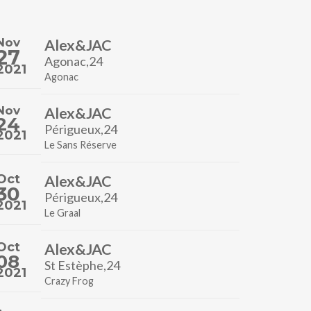
Nov
Alex&JAC
27
Agonac,24
2021
Agonac
Nov
Alex&JAC
24
Périgueux,24
2021
Le Sans Réserve
Oct
Alex&JAC
30
Périgueux,24
2021
Le Graal
Oct
Alex&JAC
08
St Estèphe,24
2021
Crazy Frog