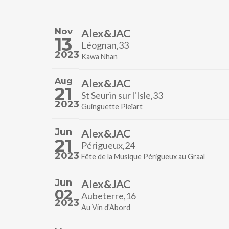
Nov
Alex&JAC
13
Léognan,33
2023
Kawa Nhan
Aug
Alex&JAC
21
St Seurin sur l'Isle,33
2023
Guinguette Pleïart
Jun
Alex&JAC
21
Périgueux,24
2023
Fête de la Musique Périgueux au Graal
Jun
Alex&JAC
02
Aubeterre,16
2023
Au Vin d'Abord