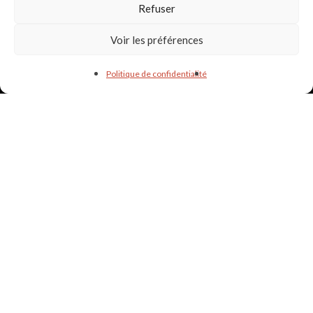
Refuser
Voir les préférences
Informations & liens utiles
Politique de confidentialité
PARTENAIRES
POLITIQUE DE CONFIDENTIALITÉ
lapetiteecluse24@gmail.com -
06.27.92.41.51
© La Petite Écluse - Label Associatif - Dordogne - Montrem