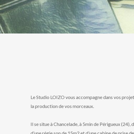
Le Studio LOIZO vous accompagne dans vos projets 
la production de vos morceaux.
Il se situe à Chancelade, à 5min de Périgueux (24), 
d’une régie son de 15m2 et d’une cabine de prise d