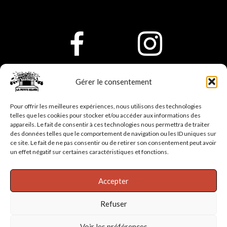
Gérer le consentement
lapetiteecluse24@gmail.com -
06.27.92.41.51
Pour offrir les meilleures expériences, nous utilisons des technologies
© La Petite Écluse - Label Associatif - Dordogne - Montrem
telles que les cookies pour stocker et/ou accéder aux informations des
appareils. Le fait de consentir à ces technologies nous permettra de traiter
des données telles que le comportement de navigation ou les ID uniques sur
ce site. Le fait de ne pas consentir ou de retirer son consentement peut avoir
un effet négatif sur certaines caractéristiques et fonctions.
Accepter
Refuser
Voir les préférences