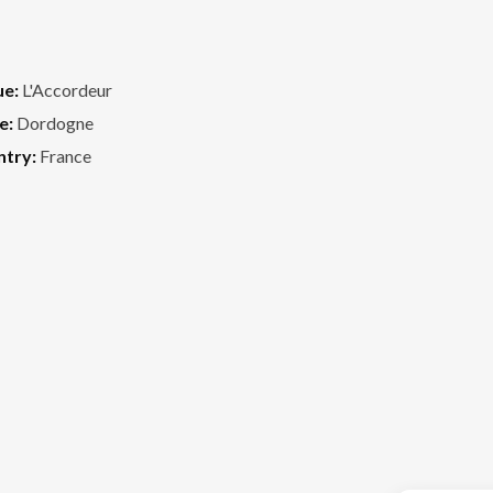
ue:
L'Accordeur
e:
Dordogne
ntry:
France