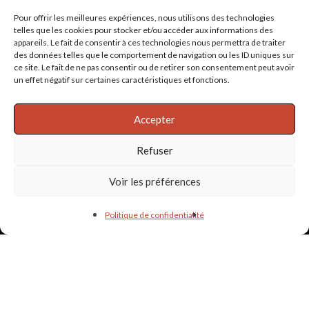
Pour offrir les meilleures expériences, nous utilisons des technologies
telles que les cookies pour stocker et/ou accéder aux informations des
appareils. Le fait de consentir à ces technologies nous permettra de traiter
des données telles que le comportement de navigation ou les ID uniques sur
ce site. Le fait de ne pas consentir ou de retirer son consentement peut avoir
un effet négatif sur certaines caractéristiques et fonctions.
Accepter
Refuser
Voir les préférences
Politique de confidentialité
Informations & liens utiles
PARTENAIRES
POLITIQUE DE CONFIDENTIALITÉ