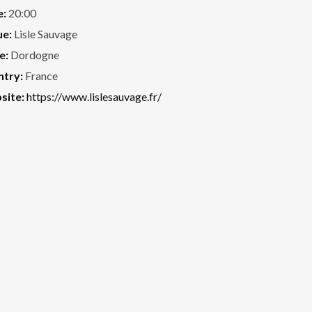
e:
20:00
ue:
Lisle Sauvage
e:
Dordogne
ntry:
France
site:
https://www.lislesauvage.fr/