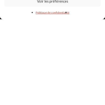
Voir les préférences
Informations & liens utiles
Politique de confidentialité
PARTENAIRES
POLITIQUE DE CONFIDENTIALITÉ
lapetiteecluse24@gmail.com -
06.27.92.41.51
© La Petite Écluse - Label Associatif - Dordogne - Montrem