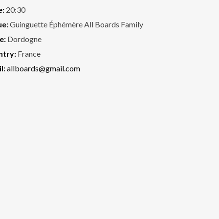
e:
20:30
ue:
Guinguette Éphémère All Boards Family
e:
Dordogne
ntry:
France
l:
allboards@gmail.com