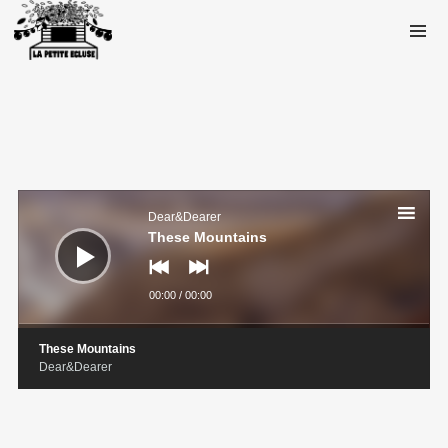
Lecteur
audio
Dear&Dearer
These Mountains
00:00
/
00:00
These Mountains
Dear&Dearer