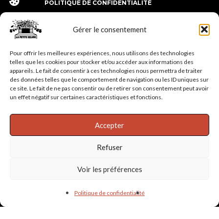
POLITIQUE DE CONFIDENTIALITÉ
Gérer le consentement
Pour offrir les meilleures expériences, nous utilisons des technologies
telles que les cookies pour stocker et/ou accéder aux informations des
appareils. Le fait de consentir à ces technologies nous permettra de traiter
des données telles que le comportement de navigation ou les ID uniques sur
ce site. Le fait de ne pas consentir ou de retirer son consentement peut avoir
un effet négatif sur certaines caractéristiques et fonctions.
lapetiteecluse24@gmail.com -
06.27.92.41.51
Accepter
© La Petite Écluse - Label Associatif - Dordogne - Montrem
Refuser
Voir les préférences
Politique de confidentialité